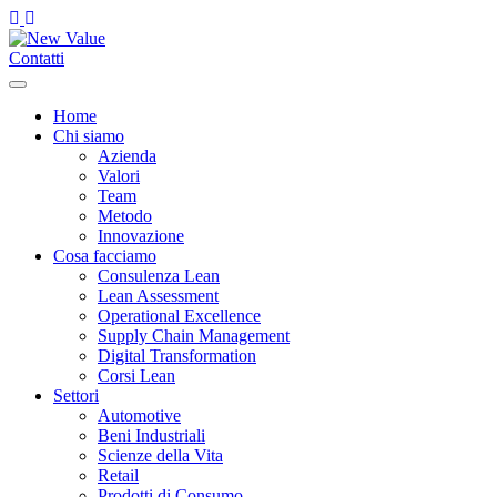
Contatti
Toggle
navigation
Home
Chi siamo
Azienda
Valori
Team
Metodo
Innovazione
Cosa facciamo
Consulenza Lean
Lean Assessment
Operational Excellence
Supply Chain Management
Digital Transformation
Corsi Lean
Settori
Automotive
Beni Industriali
Scienze della Vita
Retail
Prodotti di Consumo